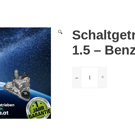
Schaltget
🔍
1.5 – Ben
ilość
Schaltgetriebe
Mazda
323
1.5
-
Benzin