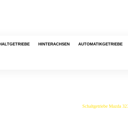
Tel
HALTGETRIEBE
HINTERACHSEN
AUTOMATIKGETRIEBE
Shop
a
/
Schaltgetriebe
/
Mazda
/
323
/
Schaltgetriebe Mazda 32