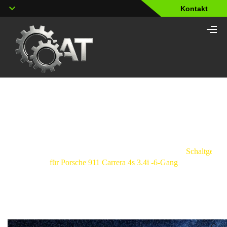
Kontakt
Shop
Strona
główna
/
Schaltgetriebe
/
Porsche
/
911
/
Schaltgetrie
für Porsche 911 Carrera 4s 3.4i -6-Gang