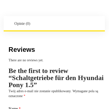
Hyundai
Pony
1.5
Opinie (0)
Reviews
There are no reviews yet.
Be the first to review
“Schaltgetriebe für den Hyundai
Pony 1.5”
Twój adres e-mail nie zostanie opublikowany.
Wymagane pola są
oznaczone
*
Name
*