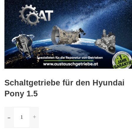
🔍
Schaltgetriebe für den Hyundai
Pony 1.5
ilość
Schaltgetriebe
für
den