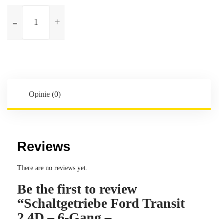
ilość
Schaltgetriebe
Ford
Transit
2.4D
-
6-
Gang
Opinie (0)
-
Kennbuchstaben:
7C1V-
7003-
Reviews
BF
There are no reviews yet.
Be the first to review
“Schaltgetriebe Ford Transit
2.4D – 6-Gang –