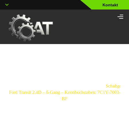
Kontakt
Shop
Strona
główna
/
Schaltgetriebe
/
Ford
/
Transit
/
Schaltgetrie
Ford Transit 2.4D – 6-Gang – Kennbuchstaben: 7C1V-7003-
BF