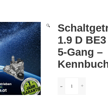
Schaltget
🔍
1.9 D BE3 
5-Gang –
Kennbuch
ilość
Schaltgetriebe
Fiat
Scudo
1.9