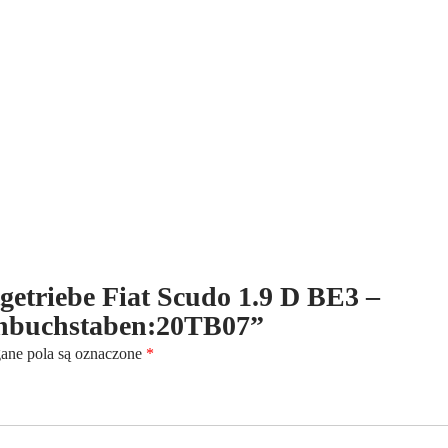
D
BE3
-
(1995-
2004)
-
5-
Gang
-
Kennbuchstaben:20TB07
ltgetriebe Fiat Scudo 1.9 D BE3 –
nnbuchstaben:20TB07”
ne pola są oznaczone
*