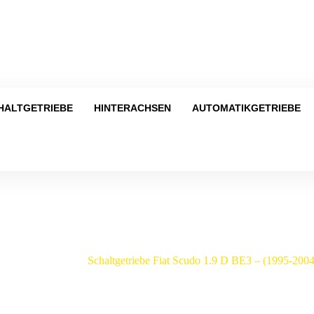
Tel
HALTGETRIEBE
HINTERACHSEN
AUTOMATIKGETRIEBE
Shop
Fiat
/
Scudo
/
Schaltgetriebe Fiat Scudo 1.9 D BE3 – (1995-20