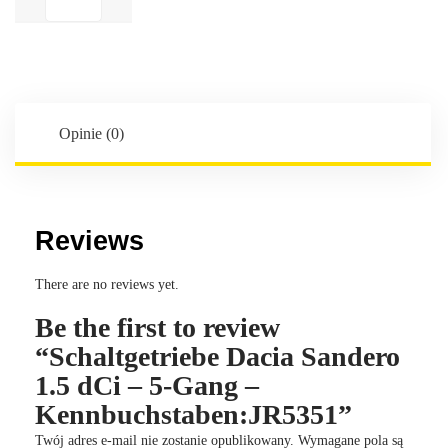
Dacia
Sandero
1.5
dCi
-
5-
Opinie (0)
Gang
-
Kennbuchstaben:JR5351
Reviews
There are no reviews yet.
Be the first to review
“Schaltgetriebe Dacia Sandero
1.5 dCi – 5-Gang –
Kennbuchstaben:JR5351”
Twój adres e-mail nie zostanie opublikowany.
Wymagane pola są