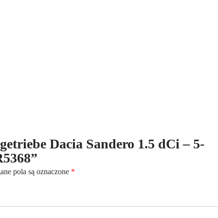
5-
Gang
-
Kennbuchstaben:
JR5368
tgetriebe Dacia Sandero 1.5 dCi – 5-
R5368”
ne pola są oznaczone
*