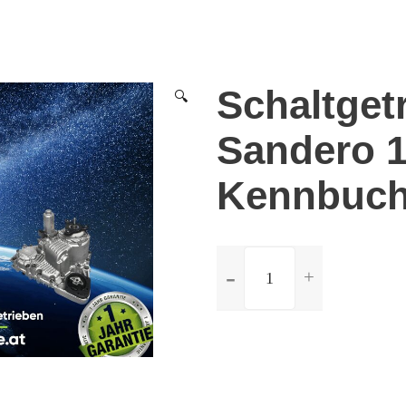
Schaltget
🔍
Sandero 1
Kennbuch
ilość
Schaltgetriebe
Dacia
Sandero
1.5
dCi
-