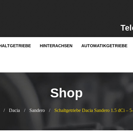
Tel
HALTGETRIEBE
HINTERACHSEN
AUTOMATIKGETRIEBE
Shop
/
Dacia
/
Sandero
/
Schaltgetriebe Dacia Sandero 1.5 dCi –