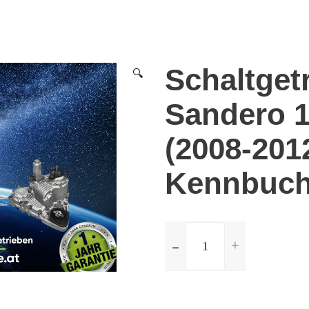
Schaltget
🔍
Sandero 1
(2008-201
Kennbuch
ilość
Schaltgetriebe
Dacia
Sandero
1.4