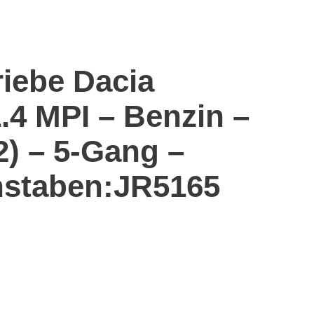
riebe Dacia
.4 MPI – Benzin –
2) – 5-Gang –
staben:JR5165