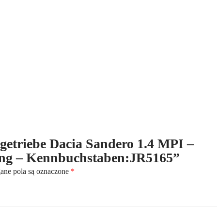
MPI
-
Benzin
-
(2008-
2012)
-
5-
Gang
-
Kennbuchstaben:JR5165
ltgetriebe Dacia Sandero 1.4 MPI –
Gang – Kennbuchstaben:JR5165”
ne pola są oznaczone
*