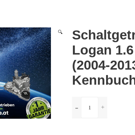
Schaltget
🔍
Logan 1.6
(2004-201
Kennbuch
ilość
Schaltgetriebe
Dacia
Logan
1.6