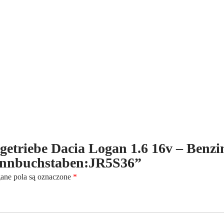
16v
-
Benzin
-
(2004-
2013)
-
5-
Gang
-
Kennbuchstaben:JR5S36
ltgetriebe Dacia Logan 1.6 16v – Benzi
Kennbuchstaben:JR5S36”
ne pola są oznaczone
*