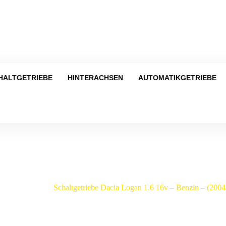
Tel
HALTGETRIEBE
HINTERACHSEN
AUTOMATIKGETRIEBE
Shop
a
/
Logan
/
Schaltgetriebe Dacia Logan 1.6 16v – Benzin – (20