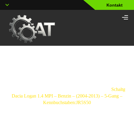
Kontakt
Shop
Strona
główna
/
Schaltgetriebe
/
Dacia
/
Logan
/
Schaltgetri
Dacia Logan 1.4 MPI – Benzin – (2004-2013) – 5-Gang –
Kennbuchstaben:JR5S50