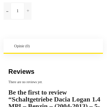
ilość
Schaltgetriebe
Dacia
Logan
1.4
MPI
-
Benzin
Opinie (0)
-
(2004-
2013)
-
Reviews
5-
Gang
There are no reviews yet.
-
Be the first to review
Kennbuchstaben:JR5S50
“Schaltgetriebe Dacia Logan 1.4
MPI – Benzin – (2004-2013) – 5-