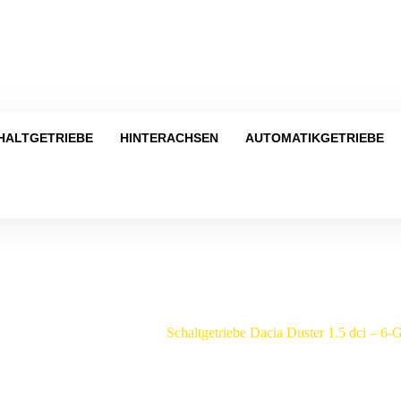
Tel
HALTGETRIEBE
HINTERACHSEN
AUTOMATIKGETRIEBE
Shop
be
/
Dacia
/
Duster
/
Schaltgetriebe Dacia Duster 1.5 dci – 