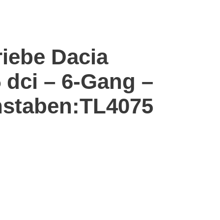
riebe Dacia
 dci – 6-Gang –
staben:TL4075