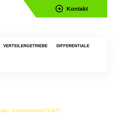
Kontakt
efon: +43 676 676 9892
VERTEILERGETRIEBE
DIFFERENTIALE
6-Gang – Kennbuchstaben:TL4075