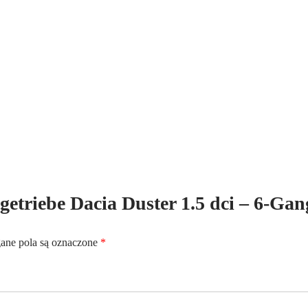
6-
Gang
-
Kennbuchstaben:TL4075
tgetriebe Dacia Duster 1.5 dci – 6-Gan
”
ne pola są oznaczone
*