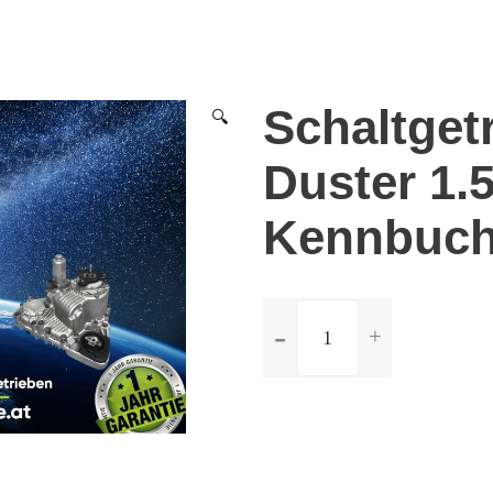
Schaltget
🔍
Duster 1.5
Kennbuch
ilość
Schaltgetriebe
Dacia
Duster
1.5
dci
-