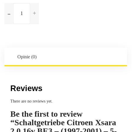
ilość
Schaltgetriebe
Citroen
Xsara
2.0
16v
BE3
-
Opinie (0)
(1997-
2001)
-
5-
Reviews
Gang
-
There are no reviews yet.
Kennbuchstaben:20TE32
Be the first to review
“Schaltgetriebe Citroen Xsara
2.0 16v BE3 – (1997-2001) – 5-