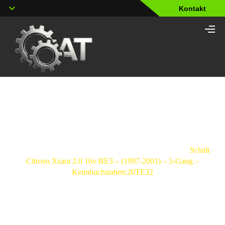
Kontakt
Shop
Strona
główna
/
Schaltgetriebe
/
Citroen
/
Xsara
/
Schaltgetri
Citroen Xsara 2.0 16v BE3 – (1997-2001) – 5-Gang –
Kennbuchstaben:20TE32