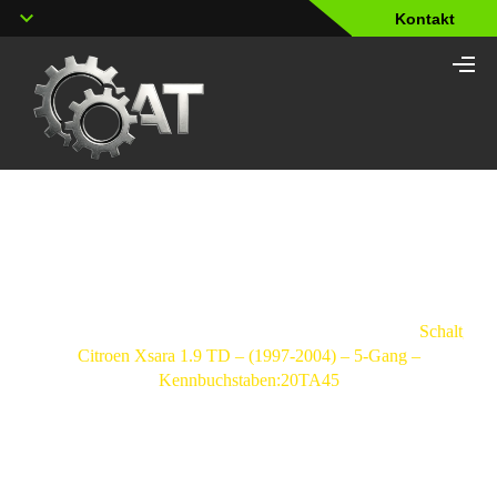
Kontakt
Shop
Strona
główna
/
Schaltgetriebe
/
Citroen
/
Xsara
/
Schaltgetri
Citroen Xsara 1.9 TD – (1997-2004) – 5-Gang –
Kennbuchstaben:20TA45