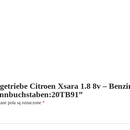
8v
-
Benzin
-
(1997-
2010)
-
5-
Gang
-
Kennbuchstaben:20TB91
tgetriebe Citroen Xsara 1.8 8v – Benzi
Kennbuchstaben:20TB91”
ne pola są oznaczone
*