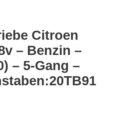
riebe Citroen
8v – Benzin –
0) – 5-Gang –
staben:20TB91