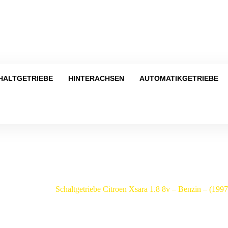
Tel
HALTGETRIEBE
HINTERACHSEN
AUTOMATIKGETRIEBE
Shop
en
/
Xsara
/
Schaltgetriebe Citroen Xsara 1.8 8v – Benzin – (1