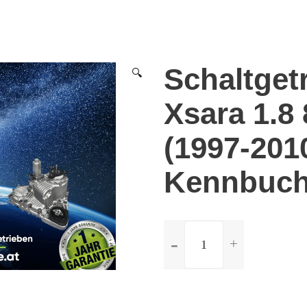
Schaltget
🔍
Xsara 1.8 
(1997-201
Kennbuch
ilość
Schaltgetriebe
Citroen
Xsara
1.8