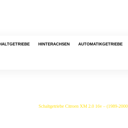
Tel
HALTGETRIEBE
HINTERACHSEN
AUTOMATIKGETRIEBE
Shop
Citroen
/
XM
/
Schaltgetriebe Citroen XM 2.0 16v – (1989-20