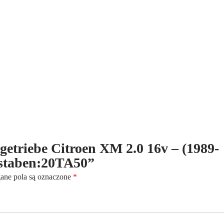
16v
-
(1989-
2000)
-
5-
Gang
-
Kennbuchstaben:20TA50
ltgetriebe Citroen XM 2.0 16v – (1989-
staben:20TA50”
ne pola są oznaczone
*