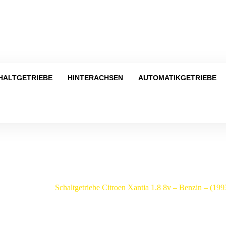
Tel
HALTGETRIEBE
HINTERACHSEN
AUTOMATIKGETRIEBE
Shop
n
/
Xantia
/
Schaltgetriebe Citroen Xantia 1.8 8v – Benzin – (