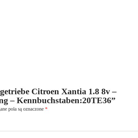
8v
-
Benzin
-
(1993-
2003)
-
5-
Gang
-
Kennbuchstaben:20TE36
tgetriebe Citroen Xantia 1.8 8v –
Gang – Kennbuchstaben:20TE36”
ne pola są oznaczone
*