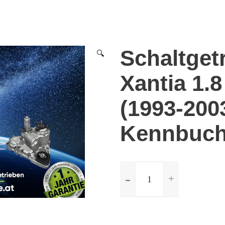
Schaltget
🔍
Xantia 1.8
(1993-200
Kennbuch
ilość
Schaltgetriebe
Citroen
Xantia
1.8