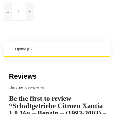
ilość
Schaltgetriebe
Citroen
Xantia
1.8
16v
-
Benzin
Opinie (0)
-
(1993-
2003)
-
Reviews
5-
Gang
There are no reviews yet.
-
Be the first to review
Kennbuchstaben:20TB25
“Schaltgetriebe Citroen Xantia
1.8 16v – Benzin – (1993-2003) –