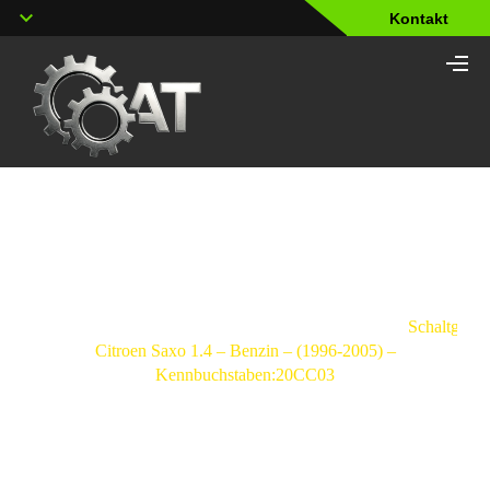
Kontakt
Shop
Strona
główna
/
Schaltgetriebe
/
Citroen
/
Saxo
/
Schaltgetri
Citroen Saxo 1.4 – Benzin – (1996-2005) –
Kennbuchstaben:20CC03