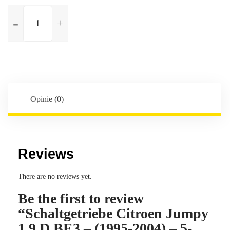
ilość
Schaltgetriebe
Citroen
Jumpy
1.9
D
BE3
-
Opinie (0)
(1995-
2004)
-
5-
Reviews
Gang
-
There are no reviews yet.
Kennbuchstaben:20TB06
Be the first to review
“Schaltgetriebe Citroen Jumpy
1.9 D BE3 – (1995-2004) – 5-