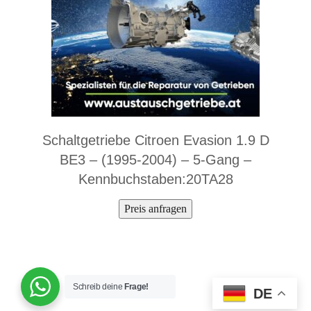
oen Evasion 1.9 D
Schaltgetriebe Citroen 
4) – 5-Gang –
BE3 – (1994-2003) 
en:20TA28
Kennbuchstaben
ragen
Preis anfragen
Schreib deine
Frage!
DE