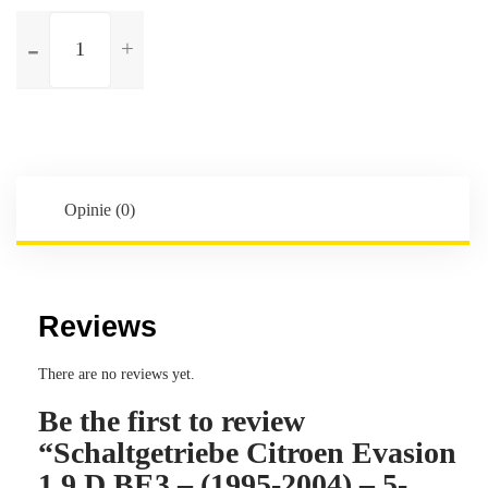
ilość
Schaltgetriebe
Citroen
Evasion
1.9
D
BE3
-
Opinie (0)
(1995-
2004)
-
5-
Reviews
Gang
-
There are no reviews yet.
Kennbuchstaben:20TB49
Be the first to review
“Schaltgetriebe Citroen Evasion
1.9 D BE3 – (1995-2004) – 5-