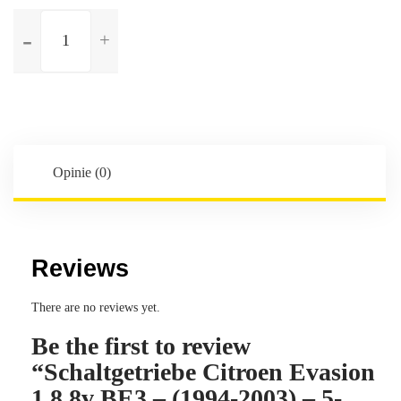
ilość
Schaltgetriebe
Citroen
Evasion
1.8
8v
BE3
-
Opinie (0)
(1994-
2003)
-
5-
Reviews
Gang
-
There are no reviews yet.
Kennbuchstaben:20TB08
Be the first to review
“Schaltgetriebe Citroen Evasion
1.8 8v BE3 – (1994-2003) – 5-