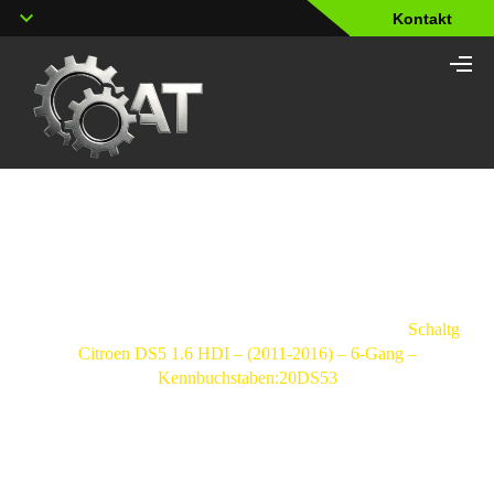
Kontakt
Shop
Strona
główna
/
Schaltgetriebe
/
Citroen
/
DS5
/
Schaltgetrie
Citroen DS5 1.6 HDI – (2011-2016) – 6-Gang –
Kennbuchstaben:20DS53