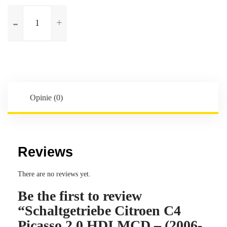
ilość
Schaltgetriebe
Citroen
C4
Picasso
2.0
HDI
MCD
Opinie (0)
-
(2006-
2016)
-
Reviews
6-
Gang
There are no reviews yet.
-
Be the first to review
Kennbuchstaben:20DS86
“Schaltgetriebe Citroen C4
Picasso 2.0 HDI MCD – (2006-