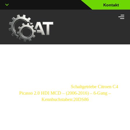
Kontakt
Shop
Strona główna
/
Schaltgetriebe
/
Citroen
/
C4
Picasso
/
Grand Picasso
/
Schaltgetriebe Citroen C4
Picasso 2.0 HDI MCD – (2006-2016) – 6-Gang –
Kennbuchstaben:20DS86