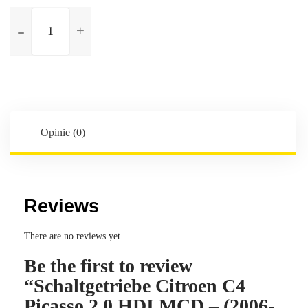
ilość
Schaltgetriebe
Citroen
C4
Picasso
2.0
HDI
MCD
Opinie (0)
-
(2006-
2016)
-
Reviews
6-
Gang
There are no reviews yet.
-
Be the first to review
Kennbuchstaben:20DS67
“Schaltgetriebe Citroen C4
Picasso 2.0 HDI MCD – (2006-