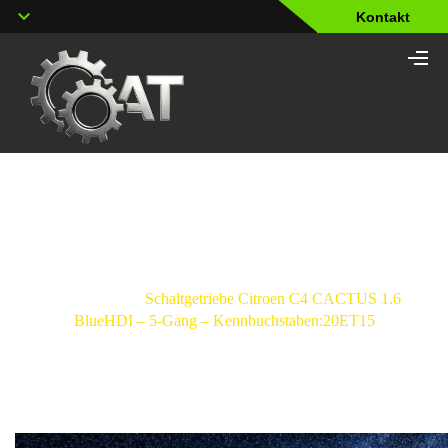
Kontakt
Shop
Strona główna
/
Schaltgetriebe
/
Citroen
/
C4
CACTUS
/
Schaltgetriebe Citroen C4 CACTUS 1.6
BlueHDI – 5-Gang – Kennbuchstaben:20ET15