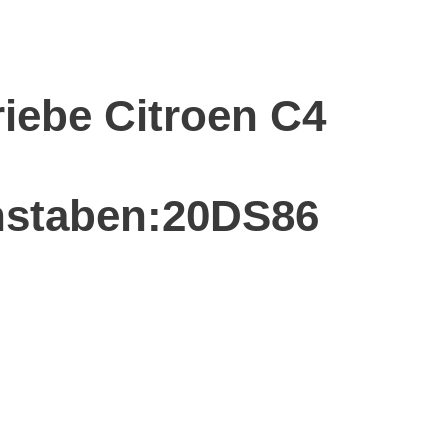
riebe Citroen C4
staben:20DS86