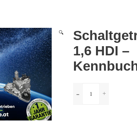
Schaltget
🔍
1,6 HDI –
Kennbuch
ilość
Schaltgetriebe
Citroen
C4
1,6
HDI
-