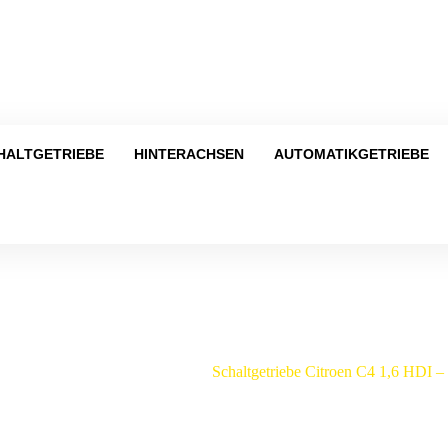
Tel
HALTGETRIEBE
HINTERACHSEN
AUTOMATIKGETRIEBE
Shop
getriebe
/
Citroen
/
C4
/
Schaltgetriebe Citroen C4 1,6 HDI