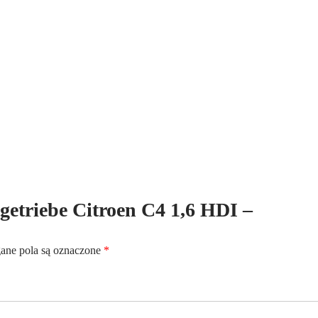
Kennbuchstaben:20DS86
ltgetriebe Citroen C4 1,6 HDI –
ne pola są oznaczone
*