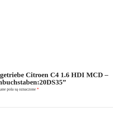
HDI
MCD
-
(2004-
2010)
-
6-
Gang
-
Kennbuchstaben:20DS35
altgetriebe Citroen C4 1.6 HDI MCD –
nnbuchstaben:20DS35”
ne pola są oznaczone
*