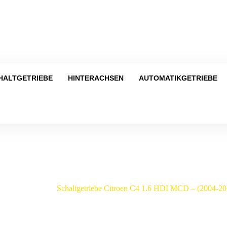
Tel
HALTGETRIEBE
HINTERACHSEN
AUTOMATIKGETRIEBE
Shop
troen
/
C4
/
Schaltgetriebe Citroen C4 1.6 HDI MCD – (2004-2