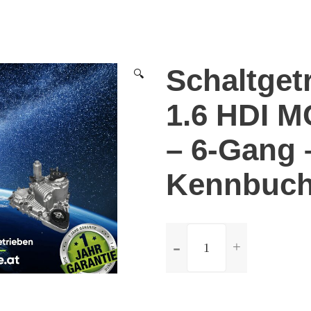
Schaltget
🔍
1.6 HDI M
– 6-Gang 
Kennbuch
ilość
Schaltgetriebe
Citroen
C4
1.6