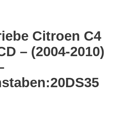
riebe Citroen C4
CD – (2004-2010)
–
staben:20DS35