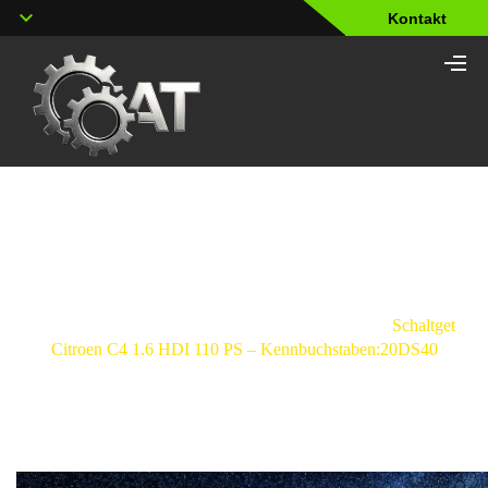
Kontakt
Shop
Strona
główna
/
Schaltgetriebe
/
Citroen
/
C4
/
Schaltgetrieb
Citroen C4 1.6 HDI 110 PS – Kennbuchstaben:20DS40