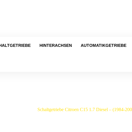
Tel
HALTGETRIEBE
HINTERACHSEN
AUTOMATIKGETRIEBE
Shop
itroen
/
C15
/
Schaltgetriebe Citroen C15 1.7 Diesel – (1984-