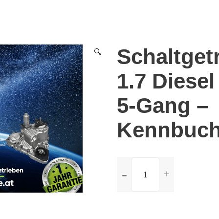
Schaltget
🔍
1.7 Diesel
5-Gang –
Kennbuch
ilość
Schaltgetriebe
Citroen
C15
1.7