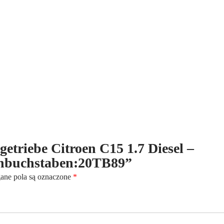
Diesel
-
(1984-
2005)
-
5-
Gang
-
Kennbuchstaben:20TB89
tgetriebe Citroen C15 1.7 Diesel –
nnbuchstaben:20TB89”
ne pola są oznaczone
*