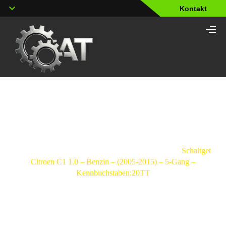
Kontakt
Shop
Strona
główna
/
Schaltgetriebe
/
Citroen
/
C1
/
Schaltgetrieb
Citroen C1 1.0 – Benzin – (2005-2015) – 5-Gang –
Kennbuchstaben:20TT