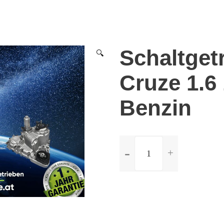
Schaltget
🔍
Cruze 1.6
Benzin
ilość
Schaltgetriebe
Chevrolet
Cruze
1.6
16V
-