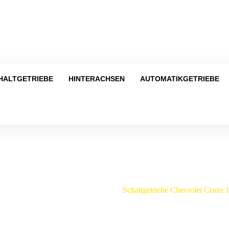
Tel
HALTGETRIEBE
HINTERACHSEN
AUTOMATIKGETRIEBE
Shop
etriebe
/
Chevrolet
/
Cruze
/
Schaltgetriebe Chevrolet Cruze