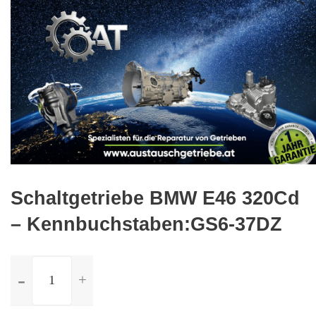
🔍
Schaltgetriebe BMW E46 320Cd
– Kennbuchstaben:GS6-37DZ
ilość
Schaltgetriebe
BMW
E46