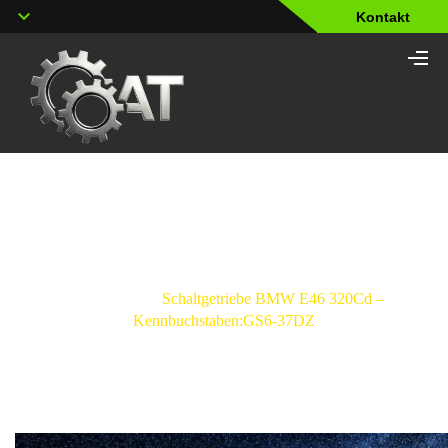
Kontakt
Shop
Strona główna
/
Schaltgetriebe
/
BMW
/
Serie
3
/
E46
/
Schaltgetriebe BMW E46 320Cd –
Kennbuchstaben:GS6-37DZ