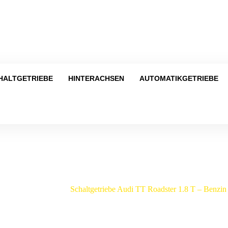
Tel
HALTGETRIEBE
HINTERACHSEN
AUTOMATIKGETRIEBE
Shop
/
Audi
/
TT
/
Schaltgetriebe Audi TT Roadster 1.8 T – Benz