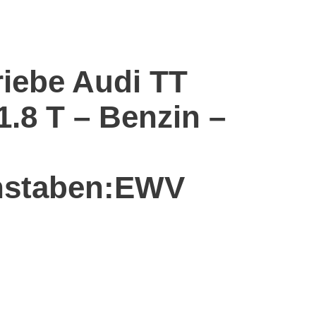
riebe Audi TT
1.8 T – Benzin –
hstaben:EWV