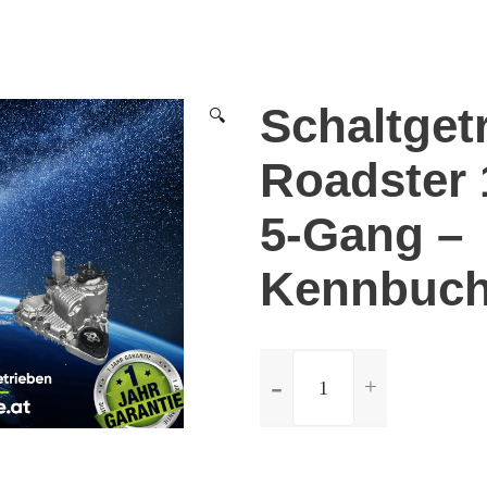
Schaltget
🔍
Roadster 
5-Gang –
Kennbuc
ilość
Schaltgetriebe
Audi
TT
Roadster