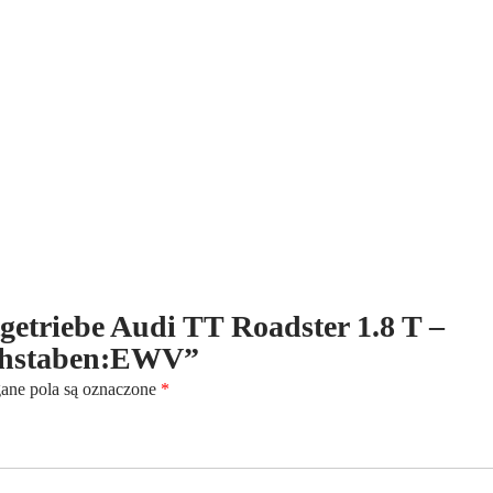
1.8
T
-
Benzin
-
5-
Gang
-
Kennbuchstaben:EWV
ltgetriebe Audi TT Roadster 1.8 T –
chstaben:EWV”
ne pola są oznaczone
*