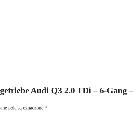
6-
Gang
-
Kennbuchstaben:NFZ
ltgetriebe Audi Q3 2.0 TDi – 6-Gang –
ne pola są oznaczone
*