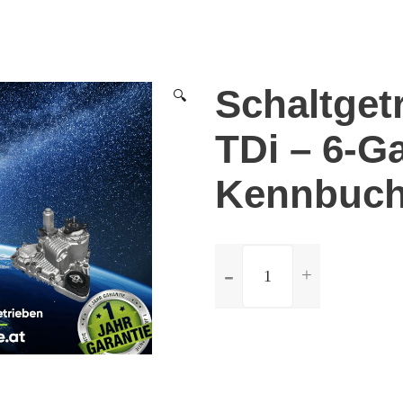
Schaltget
🔍
TDi – 6-G
Kennbuch
ilość
Schaltgetriebe
Audi
Q3
2.0
TDi
-