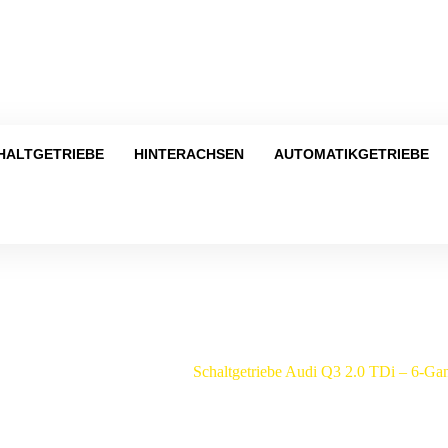
Tel
HALTGETRIEBE
HINTERACHSEN
AUTOMATIKGETRIEBE
Shop
getriebe
/
Audi
/
Q3
/
Schaltgetriebe Audi Q3 2.0 TDi – 6-G