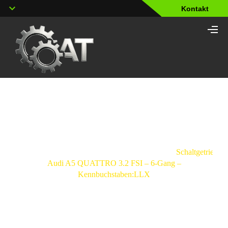
Kontakt
Shop
Strona
główna
/
Schaltgetriebe
/
Audi
/
A5
/
Schaltgetriebe
Audi A5 QUATTRO 3.2 FSI – 6-Gang –
Kennbuchstaben:LLX