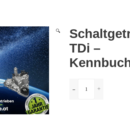
Schaltget
🔍
TDi –
Kennbuch
ilość
Schaltgetriebe
Audi
A4
1.9
TDi
-