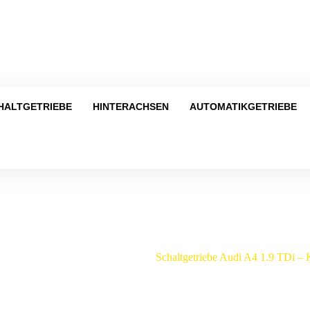
Tel
HALTGETRIEBE
HINTERACHSEN
AUTOMATIKGETRIEBE
Shop
chaltgetriebe
/
Audi
/
A4
/
Schaltgetriebe Audi A4 1.9 TDi 