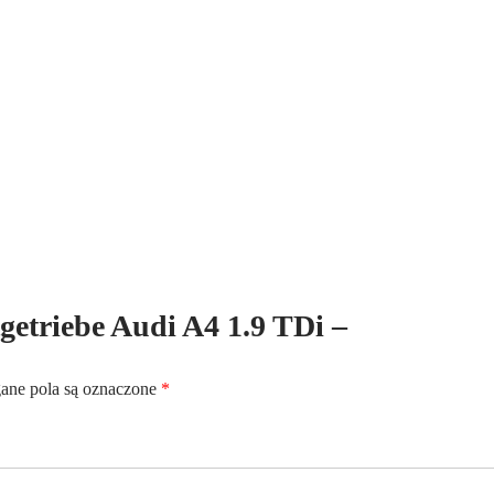
Kennbuchstaben:HFA
tgetriebe Audi A4 1.9 TDi –
ne pola są oznaczone
*