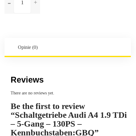
Schaltgetriebe
Audi
A4
1.9
TDi
-
5-
Opinie (0)
Gang
-
130PS
-
Reviews
Kennbuchstaben:GBQ
There are no reviews yet.
Be the first to review
“Schaltgetriebe Audi A4 1.9 TDi
– 5-Gang – 130PS –
Kennbuchstaben:GBQ”