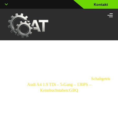
Kontakt
Shop
Strona
główna
/
Schaltgetriebe
/
Audi
/
A4
/
Schaltgetriebe
Audi A4 1.9 TDi – 5-Gang – 130PS –
Kennbuchstaben:GBQ