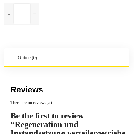
ilość
Regeneration
und
Instandsetzung
verteilergetriebe
für
Volkswagen
Touareg
Opinie (0)
3.0D
Reviews
There are no reviews yet.
Be the first to review
“Regeneration und
Instandsetzung verteilergetriebe