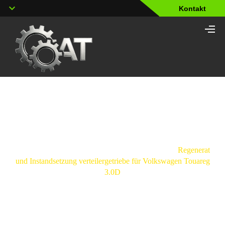
Kontakt
Shop
Strona
główna
/
Verteilergetriebe
/
Volkswagen
/
Regeneration
und Instandsetzung verteilergetriebe für Volkswagen Touareg
3.0D