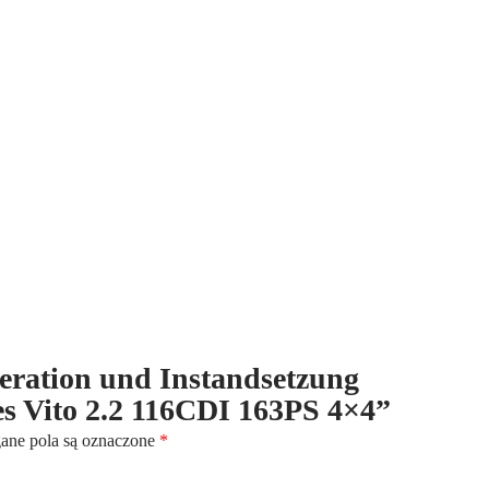
Instandsetzung
verteilergetriebe
für
Mercedes
Vito
2.2
116CDI
163PS
4x4
eneration und Instandsetzung
des Vito 2.2 116CDI 163PS 4×4”
ne pola są oznaczone
*