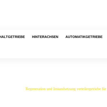
Tel
HALTGETRIEBE
HINTERACHSEN
AUTOMATIKGETRIEBE
Shop
/
Mercedes
/
Regeneration und Instandsetzung verteilergetriebe f