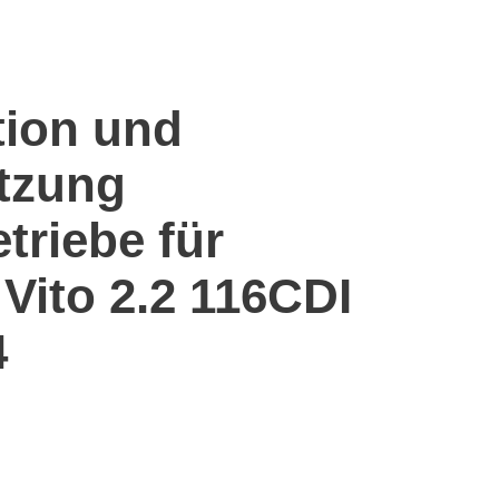
tion und
tzung
etriebe für
Vito 2.2 116CDI
4