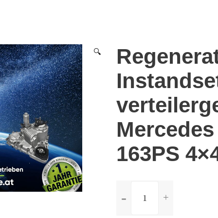
Regenera
🔍
Instandse
verteilerg
Mercedes 
163PS 4×
ilość
Regeneration
und