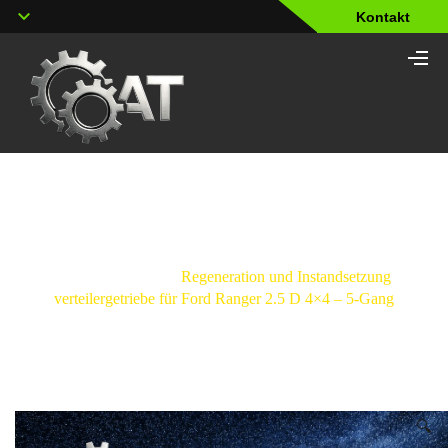
Kontakt
Shop
Strona główna
/
Regeneration und Instandsetzung
verteilergetriebe für Ford Ranger 2.5 D 4×4 – 5-Gang
🔍