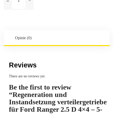
Regeneration
und
Instandsetzung
verteilergetriebe
für
Ford
Ranger
Opinie (0)
2.5
D
4x4
-
Reviews
5-
Gang
There are no reviews yet.
Be the first to review
“Regeneration und
Instandsetzung verteilergetriebe
für Ford Ranger 2.5 D 4×4 – 5-