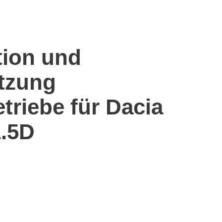
tion und
tzung
etriebe für Dacia
1.5D