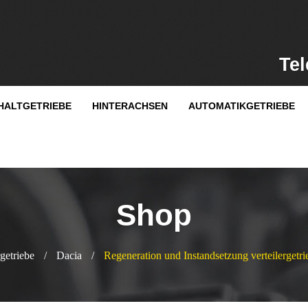
Tel
HALTGETRIEBE
HINTERACHSEN
AUTOMATIKGETRIEBE
Shop
rgetriebe
/
Dacia
/
Regeneration und Instandsetzung verteilergetri