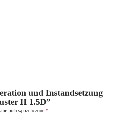
für
Dacia
Duster
II
1.5D
eneration und Instandsetzung
uster II 1.5D”
ne pola są oznaczone
*