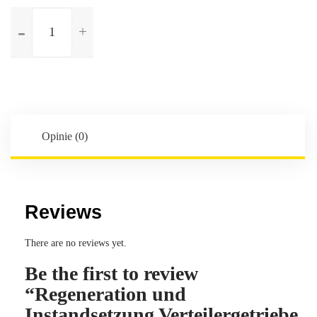
ilość
Regeneration
und
Instandsetzung
Verteilergetriebe
für
BMW
X5
Opinie (0)
E53
Ph2
3.0d
218
Reviews
BVA
4X4
There are no reviews yet.
Be the first to review
“Regeneration und
Instandsetzung Verteilergetriebe