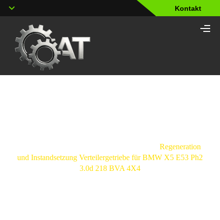
Kontakt
Shop
Strona
główna
/
Verteilergetriebe
/
BMW
/
Regeneration
und Instandsetzung Verteilergetriebe für BMW X5 E53 Ph2
3.0d 218 BVA 4X4