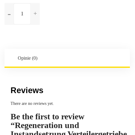
ilość
Regeneration
und
Instandsetzung
Verteilergetriebe
für
BMW
Serien
Opinie (0)
6
X-
Drive
Reviews
There are no reviews yet.
Be the first to review
“Regeneration und
Instandsetzung Verteilergetriebe