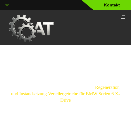
Kontakt
Shop
Strona
główna
/
Verteilergetriebe
/
BMW
/
Regeneration
und Instandsetzung Verteilergetriebe für BMW Serien 6 X-
Drive