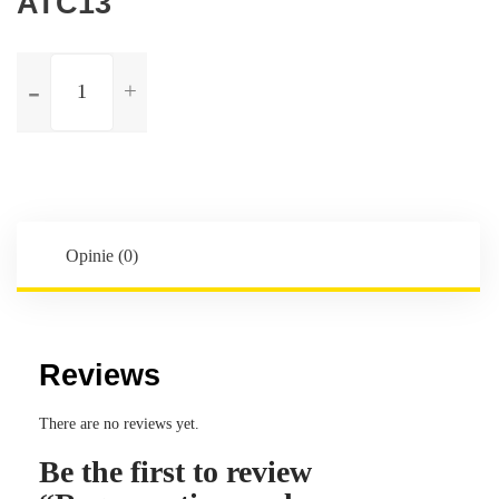
ATC13
ilość
Regeneration
und
Instandsetzung
verteilergetriebe
für
BMW
Serien
Opinie (0)
5
G31
540D
X-
Reviews
Drive
ATC13
There are no reviews yet.
Be the first to review