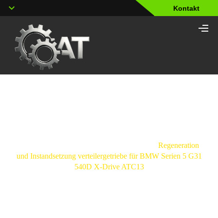
Kontakt
Shop
Strona
główna
/
Verteilergetriebe
/
BMW
/
Regeneration
und Instandsetzung verteilergetriebe für BMW Serien 5 G31
540D X-Drive ATC13