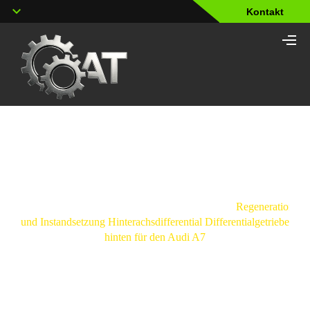
Kontakt
Shop
Strona
główna
/
Hinterachsdifferential
/
Audi
/
Regeneration
und Instandsetzung Hinterachsdifferential Differentialgetriebe
hinten für den Audi A7