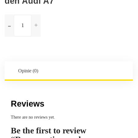
den Audi A7
ilość
Regeneration
und
Instandsetzung
Hinterachsdifferential
Differentialgetriebe
hinten
für
Opinie (0)
den
Audi
A7
Reviews
There are no reviews yet.
Be the first to review