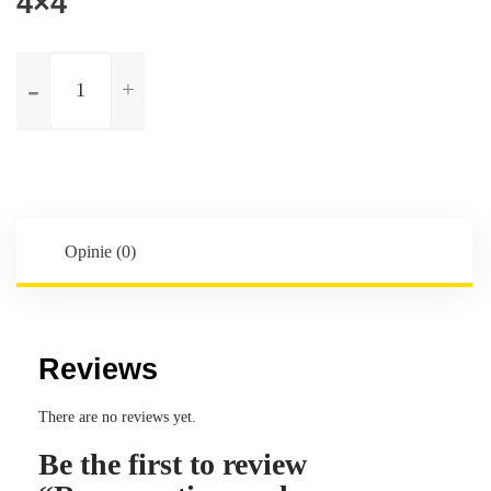
4×4
ilość
Regeneration
und
Instandsetzung
differentialgetriebe
vorderseite
für
Infinity
Opinie (0)
QX70
3.0
Diesel
V6
Reviews
4x4
There are no reviews yet.
Be the first to review