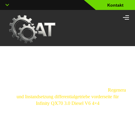
Kontakt
Shop
Strona
główna
/
Vorderachsdifferential
/
Infinity
/
Regeneration
und Instandsetzung differentialgetriebe vorderseite für
Infinity QX70 3.0 Diesel V6 4×4