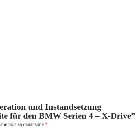
Instandsetzung
differentialgetriebe
vorderseite
für
den
BMW
Serien
4
-
X-
Drive
eneration und Instandsetzung
seite für den BMW Serien 4 – X-Drive”
ne pola są oznaczone
*