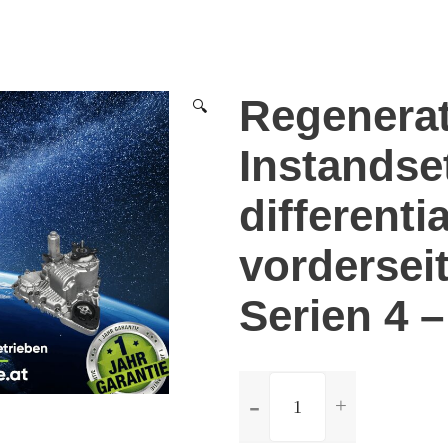
Regenera
🔍
Instandse
differenti
vordersei
Serien 4 –
ilość
Regeneration
und