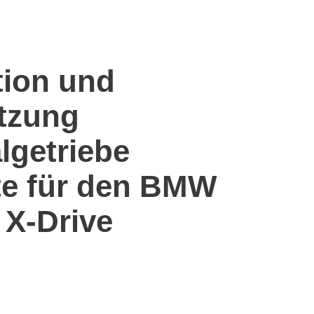
tion und
tzung
algetriebe
te für den BMW
 X-Drive