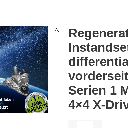
Regenera
🔍
Instandse
differenti
vordersei
Serien 1 
4×4 X-Dri
ilość