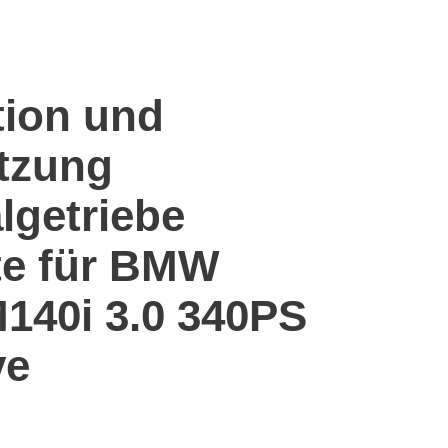
tion und
tzung
algetriebe
te für BMW
M140i 3.0 340PS
ve