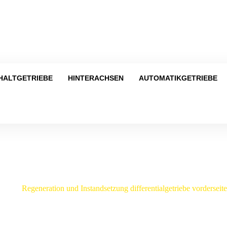
Tel
HALTGETRIEBE
HINTERACHSEN
AUTOMATIKGETRIEBE
Shop
W
/
Regeneration und Instandsetzung differentialgetriebe vorders