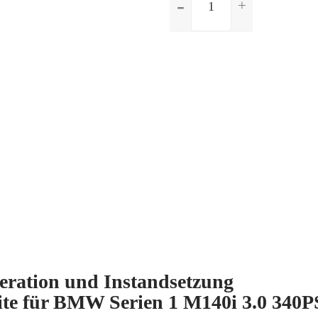
Regeneration
und
Instandsetzung
differentialgetriebe
vorderseite
für
BMW
Serien
1
M140i
3.0
340PS
4x4
X-
Drive
eneration und Instandsetzung
seite für BMW Serien 1 M140i 3.0 340P