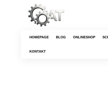
HOMEPAGE
BLOG
ONLINESHOP
SC
KONTAKT
Strona główna
/
Vorderachsdifferential
/
BM