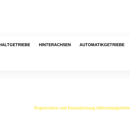
Tel
HALTGETRIEBE
HINTERACHSEN
AUTOMATIKGETRIEBE
Shop
ercedes-Benz
/
Regeneration und Instandsetzung differentialgetr