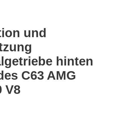
tion und
tzung
algetriebe hinten
edes C63 AMG
0 V8