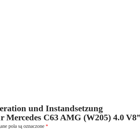
Instandsetzung
differentialgetriebe
hinten
für
Mercedes
C63
AMG
(W205)
4.0
V8
eneration und Instandsetzung
 für Mercedes C63 AMG (W205) 4.0 V8
ne pola są oznaczone
*