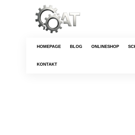
HOMEPAGE
BLOG
ONLINESHOP
SC
KONTAKT
Strona główna
/
Hinterachsdifferential
/
M