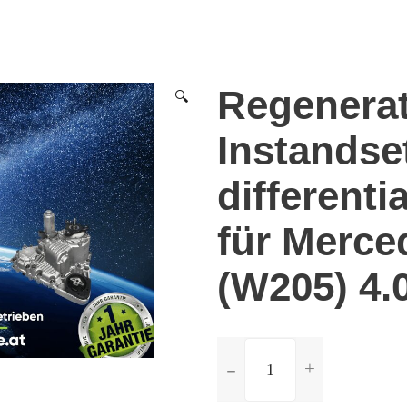
Regenera
🔍
Instandse
differenti
für Merc
(W205) 4.
ilość
Regeneration
und