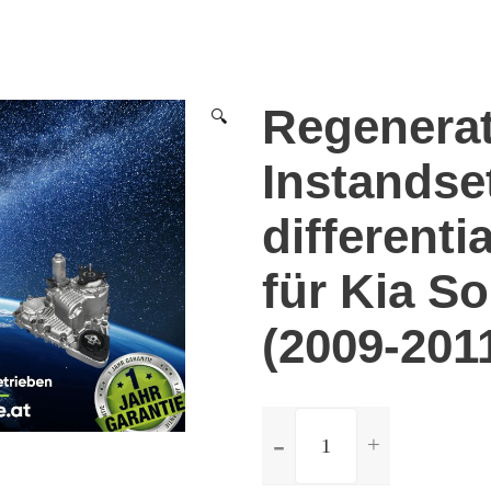
Regenera
🔍
Instandse
differenti
für Kia S
(2009-201
ilość
Regeneration
und