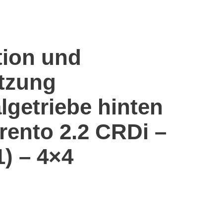
tion und
tzung
algetriebe hinten
orento 2.2 CRDi –
1) – 4×4