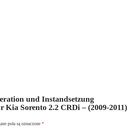
Instandsetzung
differentialgetriebe
hinten
für
Kia
Sorento
2.2
CRDi
-
(2009-
2011)
-
4x4
eneration und Instandsetzung
für Kia Sorento 2.2 CRDi – (2009-2011)
ne pola są oznaczone
*